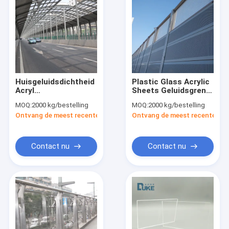
Huisgeluidsdichtheid
Plastic Glass Acrylic
Acryl
Sheets Geluidsgrens
geluidsdichtheid
voor woonruimte
MOQ:
2000 kg/bestelling
MOQ:
2000 kg/bestelling
snelweg hek
Ontvang de meest recente Prijs
Ontvang de meest recente Prij
Contact nu
Contact nu
Huis
Producten
Ongeveer ons