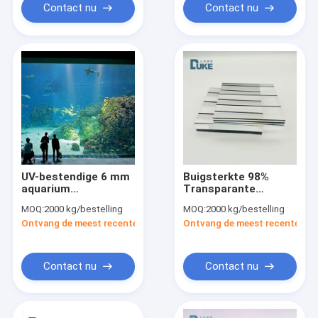
Contact nu
Contact nu
UV-bestendige 6 mm
Buigsterkte 98%
aquarium
Transparante
transparante
geluidsdichte
MOQ:
2000 kg/bestelling
MOQ:
2000 kg/bestelling
Perspex acrylplaat
acrylplaat 8mm
Ontvang de meest recente Prijs
Ontvang de meest recente Prij
op maat gesneden
16mm 20mm
Contact nu
Contact nu