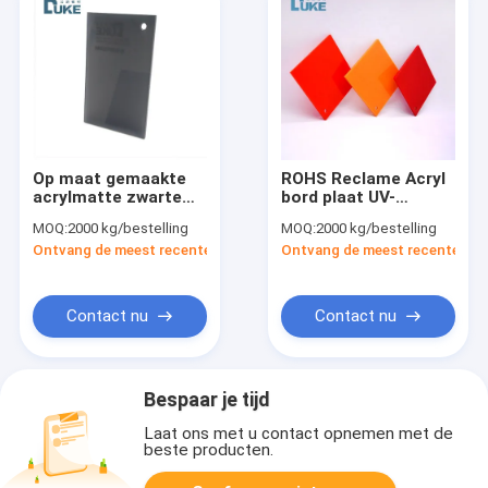
Op maat gemaakte
ROHS Reclame Acryl
acrylmatte zwarte
bord plaat UV-
dag nacht acrylplaat
bescherming 2.8mm
MOQ:
2000 kg/bestelling
MOQ:
2000 kg/bestelling
reclameborden
3mm
Ontvang de meest recente Prijs
Ontvang de meest recente Prij
Contact nu
Contact nu
Bespaar je tijd
Laat ons met u contact opnemen met de
beste producten.