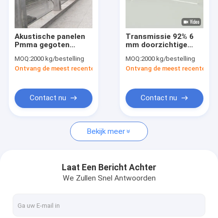
Fabrieksreis
Kwaliteitscontrole
Akustische panelen
Transmissie 92% 6
Pmma gegoten
mm doorzichtige
Contact de V.S.
acrylplaat
geluidsdemping
MOQ:
2000 kg/bestelling
MOQ:
2000 kg/bestelling
Doorzichtige
Acrylplaat voor
Ontvang de meest recente Prijs
Ontvang de meest recente Prij
geluidsbarrière
snelwegen
Nieuws
Verzoek om een Citaat
Contact nu
Contact nu
Bekijk meer
Sanitaire Acrylbladen
Doorzichtige acrylplaat
Laat Een Bericht Achter
We Zullen Snel Antwoorden
lgp acrylblad
Geluidsbarrièreomheining