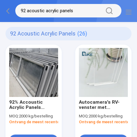
92 Acoustic Acrylic Panels
(26)
92% Accoustic
Autocamera's RV-
Acrylic Panels
venster met
Spoorweg Airport
bevroren acrylplaat
MOQ:
2000 kg/bestelling
MOQ:
2000 kg/bestelling
Plexiglas
PMMA-paneel hoge
Ontvang de meest recente Prijs
Ontvang de meest recente Prij
geluidsschild
resolutie