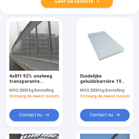
Geef uw vereiste
4x8ft 92% snelweg
Duidelijke
transparante
geluidsbarrière 19
geluidsbarrière hek
mm Textured Cast
MOQ:
2000 kg/bestelling
MOQ:
2000 kg/bestelling
geluidsbarrière voor
Soundproof Acrylic
Ontvang de meest recente Prijs
Ontvang de meest recente Prij
de weg
Sheet 4x8ft
Contact nu
Contact nu