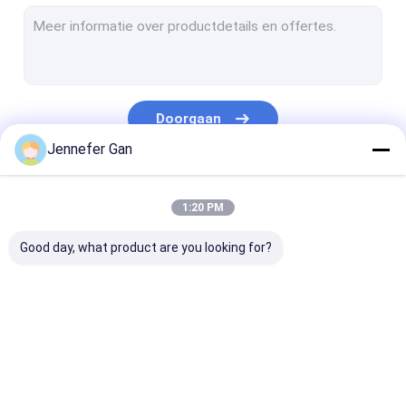
Teken Acrylblad
Acrylplaat voor camperruiten
Dag en nacht acrylplaat
Doorgaan
Schokbestendig acryl
Jennefer Gan
Acrylplaat voor aquariums
Onze Categorieën
1:20 PM
berijpt acrylblad
Good day, what product are you looking for?
UV-transmitterend acryl
Infraroodfilter acryl
Sanitaire
Doorzichtige
lgp acrylblad
Acrylbladen
acrylplaat