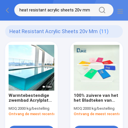
Heat Resistant Acrylic Sheets 20v Mm
(11)
Warmtebestendige
100% zuivere van het
zwembad Acrylplaten
het Bladteken van
voor aquaria 1,2
Mitsubishi MMA
MOQ:
2000 kg/bestelling
MOQ:
2000 kg/bestelling
g/cm3
Duidelijke Acrylraad
Ontvang de meest recente Prijs
Ontvang de meest recente Prij
20V/mm