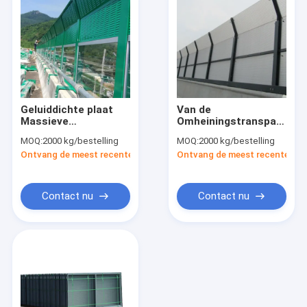
Geluiddichte plaat
Van de
Massieve
Omheiningstransparent
polycarbonaat
sound barriers van de
MOQ:
2000 kg/bestelling
MOQ:
2000 kg/bestelling
geluidsisolatiepanelen
lawaaibarrière Plastic
Ontvang de meest recente Prijs
Ontvang de meest recente Prij
de Bladenmateriaal
Contact nu
Contact nu
Huis
Producten
Ongeveer ons