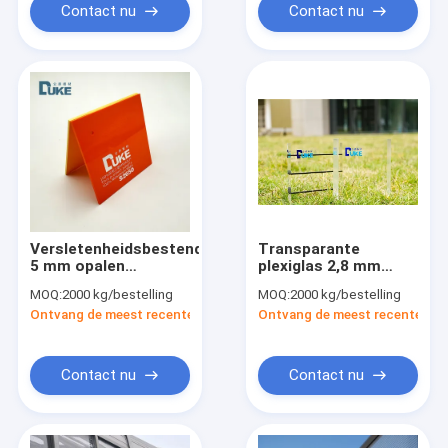
Contact nu
Contact nu
Versletenheidsbestendige
Transparante
5 mm opalen
plexiglas 2,8 mm
acrylplaat 1,2 kg/cm3
geluiddichte
MOQ:
2000 kg/bestelling
MOQ:
2000 kg/bestelling
Douche plexiglas
acrylplaat zelf
Ontvang de meest recente Prijs
Ontvang de meest recente Prij
panelen
blusbaar
Contact nu
Contact nu