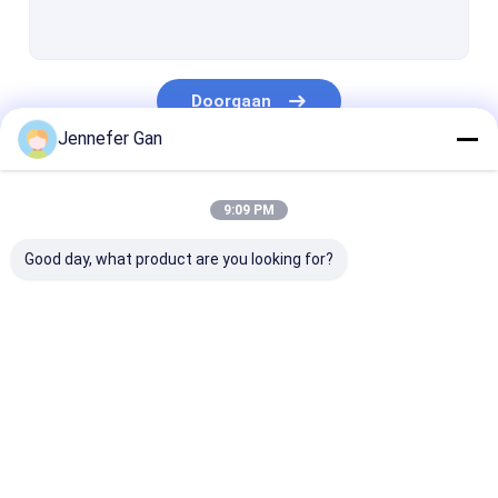
Teken Acrylblad
Acrylplaat voor camperruiten
Doorgaan
Dag en nacht acrylplaat
Jennefer Gan
Schokbestendig acryl
Onze Categorieën
Acrylplaat voor aquariums
9:09 PM
berijpt acrylblad
Good day, what product are you looking for?
UV-transmitterend acryl
Infraroodfilter acryl
Sanitaire
Doorzichtige
lgp acrylblad
Acrylbladen
acrylplaat