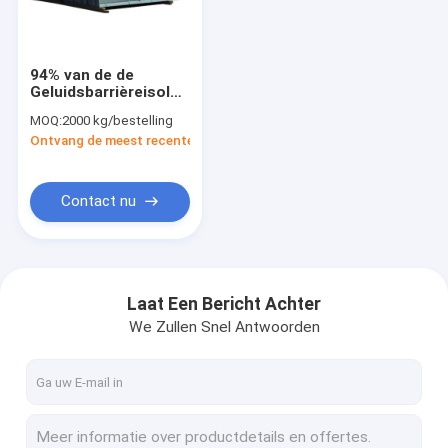
Fabrieksreis
Kwaliteitscontrole
94% van de de
Geluidsbarrièreisolatie
Contact de V.S.
van de
MOQ:
2000 kg/bestelling
overbrengingsspoorweg
Ontvang de meest recente Prijs
de
Nieuws
Geluidsbarrièreomheining
Verzoek om een Citaat
Contact nu
Sanitaire Acrylbladen
Laat Een Bericht Achter
We Zullen Snel Antwoorden
Doorzichtige acrylplaat
lgp acrylblad
Geluidsbarrièreomheining