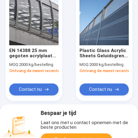
EN 14388 25 mm
Plastic Glass Acrylic
gegoten acrylplaat
Sheets Geluidsgrens
geluidsbarrière
voor woonruimte
MOQ:
2000 kg/bestelling
MOQ:
2000 kg/bestelling
brandvertrager
Ontvang de meest recente Prijs
Ontvang de meest recente Prij
Contact nu
Contact nu
Bespaar je tijd
Laat ons met u contact opnemen met de
beste producten.