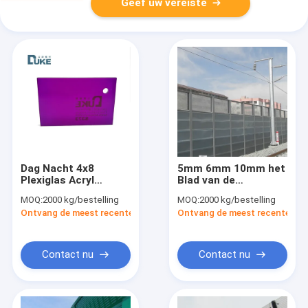
Geef uw vereiste
Dag Nacht 4x8
5mm 6mm 10mm het
Plexiglas Acryl
Blad van de
spiegelplaten
Omheiningstransparent
MOQ:
2000 kg/bestelling
MOQ:
2000 kg/bestelling
Hardheid M-100
sound barriers van de
Ontvang de meest recente Prijs
Ontvang de meest recente Prij
Lawaaibarrière
Contact nu
Contact nu