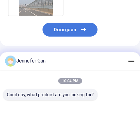
Doorgaan
Geadviseerde Producten
Jennefer Gan
10:04 PM
Good day, what product are you looking for?
8 mm UV-bestrijdend
100% Virgin
Buitengeluidsb
acrylbord van Duke
Materiaal Gegoten
hekpaneel 5m
Manufacturer
Acrylplaat 5mm
20mm Virgin C
20x30ft geluidsdicht
20mm Duurzaam
Acrylic Plaat
hek UV 4 mm PMMA
Paneel voor Buiten
Weerbestendig
Beste prijs
Beste prijs
Beste pri