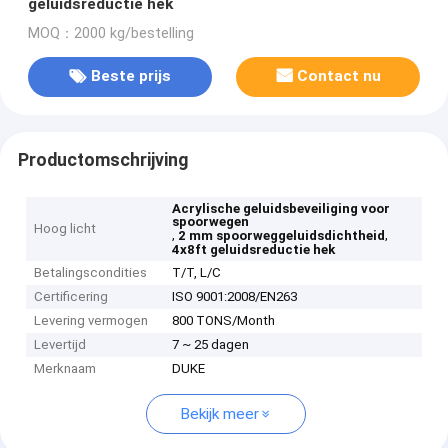
geluidsreductie hek
MOQ：2000 kg/bestelling
Beste prijs
Contact nu
Productomschrijving
Acrylische geluidsbeveiliging voor
spoorwegen
Hoog licht
,
,
2 mm spoorweggeluidsdichtheid
4x8ft geluidsreductie hek
Betalingscondities
T/T, L/C
Certificering
ISO 9001:2008/EN263
Levering vermogen
800 TONS/Month
Levertijd
7 ~ 25 dagen
Merknaam
DUKE
Bekijk meer