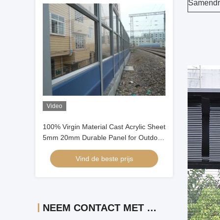
Samendr
Video
100% Virgin Material Cast Acrylic Sheet
5mm 20mm Durable Panel for Outdoor
sound Barrier
Vind de beste prijs
NEEM CONTACT MET ONS OP