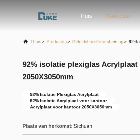
Huis
Producten
Thuis
>
Producten
>
Geluidsbarrièreomheining
>
92% i
92% isolatie plexiglas Acrylplaat
2050X3050mm
92% Isolatie Plexiglas Acrylplaat
92% Isolatie Acrylplaat voor kantoor
Acrylplaat voor kantoor 2050X3050mm
Plaats van herkomst:
Sichuan