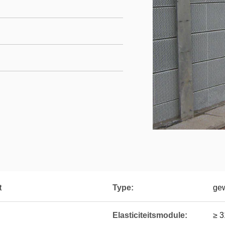
t
Type:
gew
Elasticiteitsmodule:
≥ 