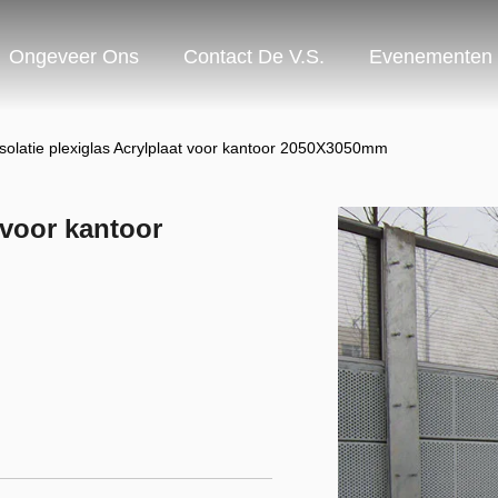
Ongeveer Ons
Contact De V.S.
Evenementen
solatie plexiglas Acrylplaat voor kantoor 2050X3050mm
 voor kantoor