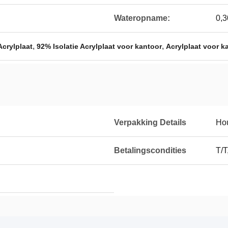
Wateropname:
0,
,
,
Acrylplaat
92% Isolatie Acrylplaat voor kantoor
Acrylplaat voor 
Verpakking Details
Hou
Betalingscondities
T/T