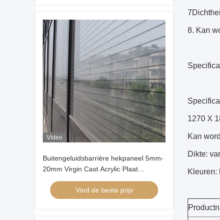
7Dichthei
8. Kan wo
Specifica
Specifi
1270 X 
Kan word
Video
Dikte: v
Buitengeluidsbarrière hekpaneel 5mm-
20mm Virgin Cast Acrylic Plaat
Kleuren: 
Weerbestendige geluidsisolatie
Vind de beste prijs
Product