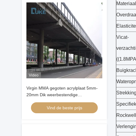
Materiaa
Overdra
Elasticit
Vicat-
verzacht
((1.8MPA
Buigkrac
Video
Waterop
Virgin MMA gegoten acrylplaat 5mm-
Strekkin
20mm Dik weerbestendige
geluidsbarrière
Specifie
Vind de beste prijs
Rockwell
Verlengin