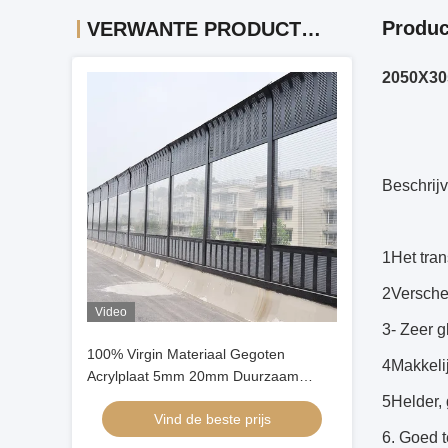
Produc
VERWANTE PRODUCTEN
2050X305
Beschrijv
1Het tra
2Versche
Video
3- Zeer 
100% Virgin Materiaal Gegoten
4Makkelij
Acrylplaat 5mm 20mm Duurzaam
Paneel voor Buiten Geluidsscherm
5Helder, 
Vind de beste prijs
6. Goed t