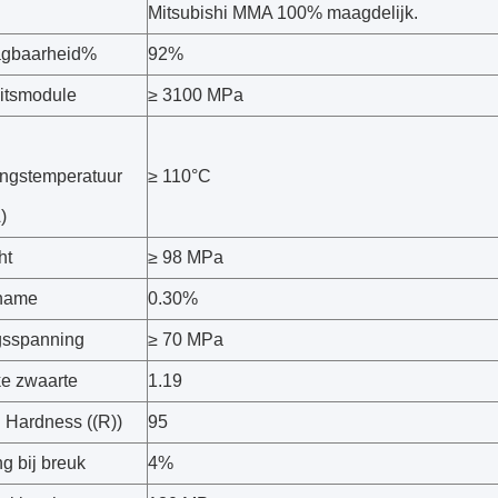
l
Mitsubishi MMA 100% maagdelijk.
agbaarheid%
92%
eitsmodule
≥ 3100 MPa
ingstemperatuur
≥ 110°C
)
ht
≥ 98 MPa
name
0.30%
gsspanning
≥ 70 MPa
ke zwaarte
1.19
 Hardness ((R))
95
g bij breuk
4%