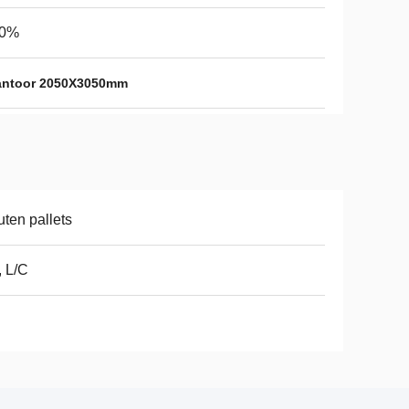
30%
kantoor 2050X3050mm
ten pallets
, L/C