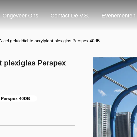
Ongeveer Ons
Contact De V.S.
Evenementen
cel geluiddichte acrylplaat plexiglas Perspex 40dB
t plexiglas Perspex
s Perspex 40DB