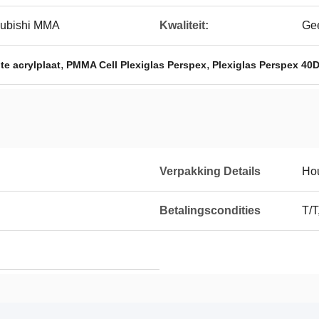
subishi MMA
Kwaliteit:
Gee
,
,
e acrylplaat
PMMA Cell Plexiglas Perspex
Plexiglas Perspex 40
Verpakking Details
Hou
Betalingscondities
T/T