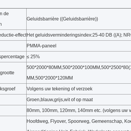
n de
Geluidsbarrière ((Geluidsbarrière))
n
ductie-effect
Het geluidsverminderingsindex:25-40 DB ((A); NR
l
PMMA-paneel
spercentage
≤ 25%
500*2000*80MM,500*2000*100MM,500*2500*80(
grootte
MM,500*2000*120MM
ksgroef
Volgens uw tekening of verzoek
Groen,blauw,grijs,wit of op maat
80mm, 100mm, 120mm, 140mm etc. (volgens uw v
Hoofdweg, Flyover, Spoorweg, Gemeenschap, Koe