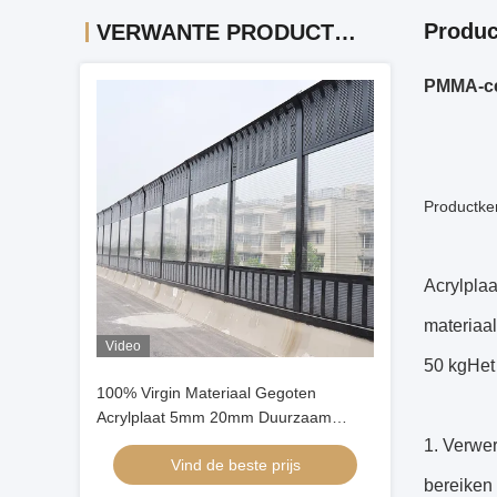
Produc
VERWANTE PRODUCTEN
PMMA-cel
Productke
Acrylplaa
materiaal
Video
50 kgHet 
100% Virgin Materiaal Gegoten
Acrylplaat 5mm 20mm Duurzaam
Paneel voor Buiten Geluidsscherm
1. Verwe
Vind de beste prijs
bereiken