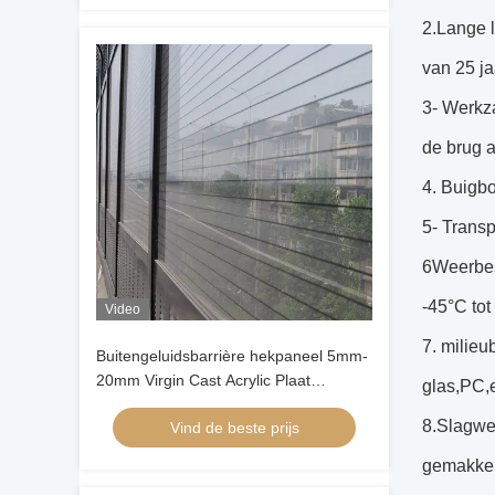
2.Lange 
van 25 j
3- Werkz
de brug a
4. Buigbo
5- Transp
6Weerbest
-45°C tot
Video
7. milieu
Buitengeluidsbarrière hekpaneel 5mm-
20mm Virgin Cast Acrylic Plaat
glas,PC,e
Weerbestendige geluidsisolatie
8.Slagwee
Vind de beste prijs
gemakkeli