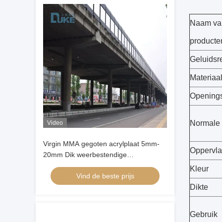
Naam va
producte
Geluidsre
Materiaa
Opening
Normale 
Video
Virgin MMA gegoten acrylplaat 5mm-
Oppervla
20mm Dik weerbestendige
geluidsbarrière
Kleur
Vind de beste prijs
Dikte
Gebruik