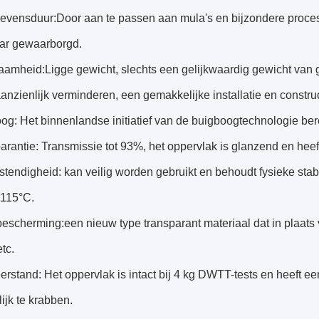
levensduur:Door aan te passen aan mula's en bijzondere proces
aar gewaarborgd.
aamheid:Ligge gewicht, slechts een gelijkwaardig gewicht van 
anzienlijk verminderen, een gemakkelijke installatie en construc
og: Het binnenlandse initiatief van de buigboogtechnologie bere
arantie: Transmissie tot 93%, het oppervlak is glanzend en heeft 
endigheid: kan veilig worden gebruikt en behoudt fysieke stab
 115°C.
bescherming:een nieuw type transparant materiaal dat in plaats 
tc.
rstand: Het oppervlak is intact bij 4 kg DWTT-tests en heeft ee
jk te krabben.