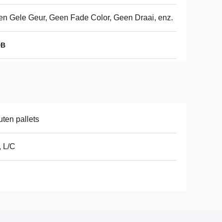
n Gele Geur, Geen Fade Color, Geen Draai, enz.
DB
ten pallets
, L/C