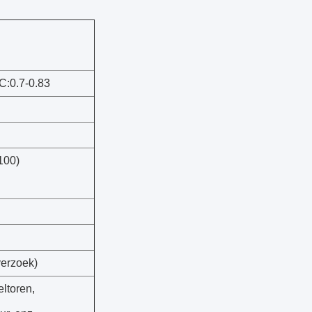
C:0.7-0.83
100)
erzoek)
ltoren,