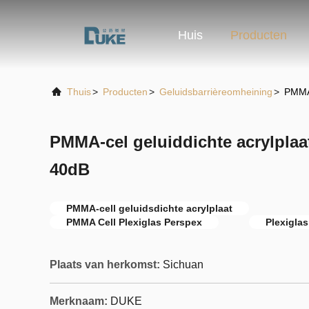
Huis
Producten
Thuis
>
Producten
>
Geluidsbarrièreomheining
>
PMMA-
PMMA-cel geluiddichte acrylplaa
40dB
PMMA-cell geluidsdichte acrylplaat
PMMA Cell Plexiglas Perspex
Plexigla
Plaats van herkomst:
Sichuan
Merknaam:
DUKE