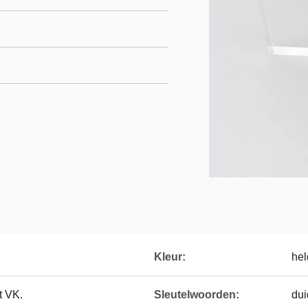
Kleur:
hel
t VK.
Sleutelwoorden:
dui