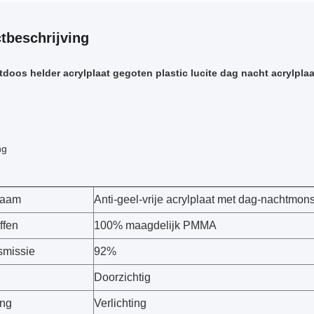
tbeschrijving
tdoos helder acrylplaat gegoten plastic lucite dag nacht acrylplaa
ng
naam
Anti-geel-vrije acrylplaat met dag-nachtmons
ffen
100% maagdelijk PMMA
smissie
92%
Doorzichtig
ing
Verlichting