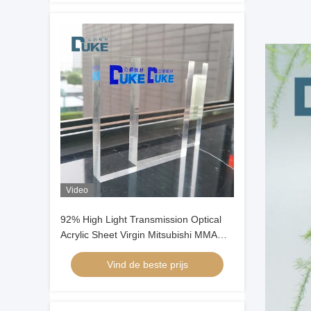
Video
92% High Light Transmission Optical
Acrylic Sheet Virgin Mitsubishi MMA
Material Custom Cutting Service for
Vind de beste prijs
Display