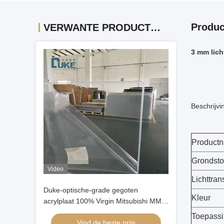
Produc
VERWANTE PRODUCTEN
3 mm lich
Beschrijvi
Product
Grondsto
Video
Lichttran
Duke-optische-grade gegoten
Kleur
acrylplaat 100% Virgin Mitsubishi MMA
Hoge helderheid 92% Spiegelprecisie
Toepass
Vind de beste prijs
10mm 2mm UV-bord snijden