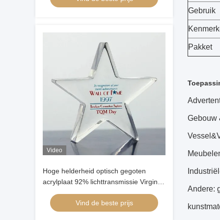
Gebruik
Kenmerk
Pakket
Toepassi
Advertent
Gebouw & 
Vessel&Ve
Video
Meubelen
Hoge helderheid optisch gegoten
Industrië
acrylplaat 92% lichttransmissie Virgin
Andere: g
Mitsubishi materiaal voor display
Vind de beste prijs
kunstmate