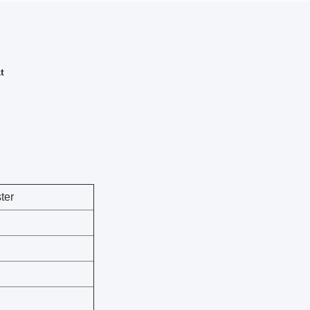
t
ter