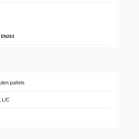
s EN263
ten pallets
, L/C