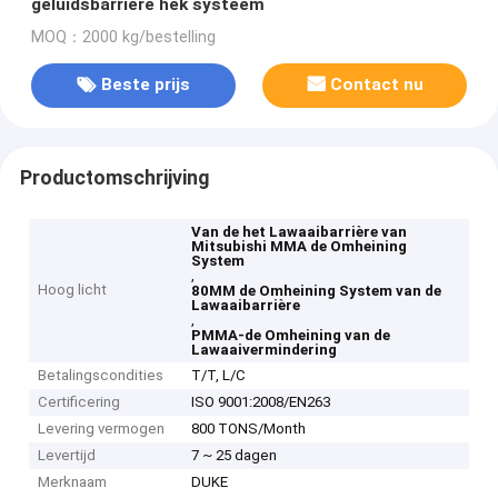
geluidsbarrière hek systeem
MOQ：2000 kg/bestelling
Beste prijs
Contact nu
Productomschrijving
Van de het Lawaaibarrière van
Mitsubishi MMA de Omheining
System
,
Hoog licht
80MM de Omheining System van de
Lawaaibarrière
,
PMMA-de Omheining van de
Lawaaivermindering
Betalingscondities
T/T, L/C
Certificering
ISO 9001:2008/EN263
Levering vermogen
800 TONS/Month
Levertijd
7 ~ 25 dagen
Merknaam
DUKE