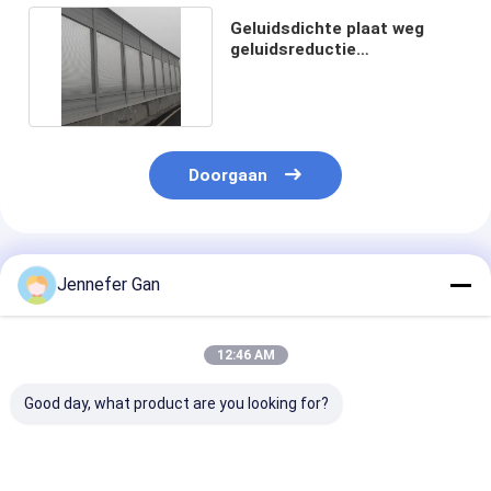
Geluidsdichte plaat weg
geluidsreductie
geluidsbarrière hek systeem
Doorgaan
Geadviseerde Producten
Jennefer Gan
12:46 AM
Good day, what product are you looking for?
8 mm UV-bestrijdend
100% Virgin
Buitengeluidsb