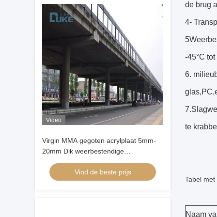
de brug a
4- Transp
5Weerbest
-45°C tot
6. milieu
glas,PC,e
7.Slagwee
Video
te krabbe
Virgin MMA gegoten acrylplaat 5mm-
20mm Dik weerbestendige
geluidsbarrière
Vind de beste prijs
Tabel met
Naam van