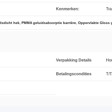
Kenmerken:
Tra
,
,
sdicht hek
PMMA geluidsabsorptie barrière
Oppervlakte Gloss 
Verpakking Details
Hou
Betalingscondities
T/T