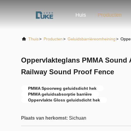
Huis
Producten
Thuis
>
Producten
>
Geluidsbarrièreomheining
>
Opper
Oppervlakteglans PMMA Sound A
Railway Sound Proof Fence
PMMA Spoorweg geluidsdicht hek
PMMA geluidsabsorptie barrière
Oppervlakte Gloss geluidsdicht hek
Plaats van herkomst:
Sichuan