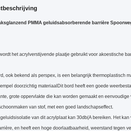
tbeschrijving
ksglanzend PMMA geluidsabsorberende barrière Spoorweg 
rdt het acrylverstijvende plaatje gebruikt voor akoestische ba
d, ook bekend als perspex, is een belangrijk thermoplastisch m
rempel doorzichtig materiaalDit bord heeft een goede weerbest
nte, grote oppervlakte die kan worden gemaakt en eenvoudige va
 schoonmaken van stof, met een goed landschapseffect.
eluidsisolatie van dit acrylplaat kan 30db(A bereiken. Het kan
rrière, en heeft een hoge doorlaatbaarheid, weerstand tegen v