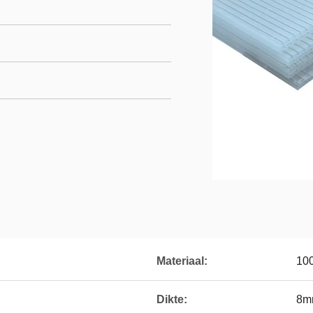
Materiaal:
100
Dikte:
8m