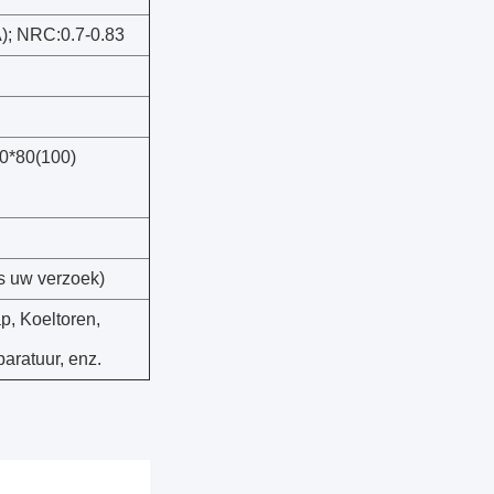
A); NRC:0.7-0.83
0*80(100)
 uw verzoek)
, Koeltoren,
paratuur, enz.