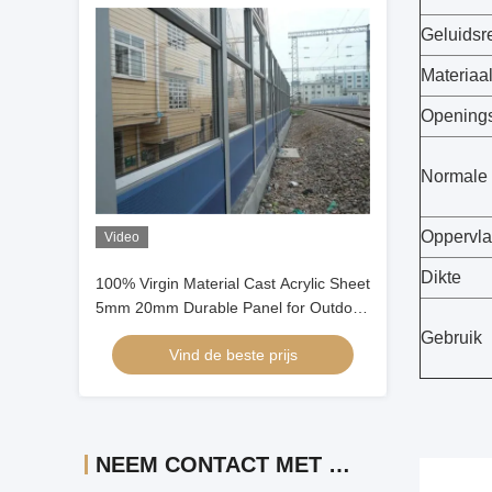
Geluidsre
Materiaa
Opening
Normale 
Oppervla
Video
Dikte
100% Virgin Material Cast Acrylic Sheet
5mm 20mm Durable Panel for Outdoor
sound Barrier
Gebruik
Vind de beste prijs
NEEM CONTACT MET ONS OP