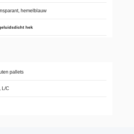
nsparant, hemelblauw
geluidsdicht hek
ten pallets
, L/C