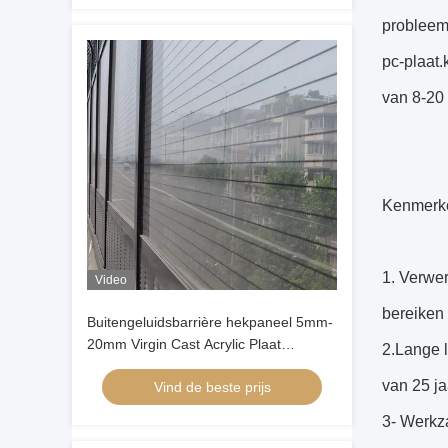
probleem 
pc-plaat
van 8-20 
Kenmerk
1. Verwe
Video
bereiken
Buitengeluidsbarrière hekpaneel 5mm-
20mm Virgin Cast Acrylic Plaat
2.Lange 
Weerbestendige geluidsisolatie
van 25 j
Vind de beste prijs
3- Werkz