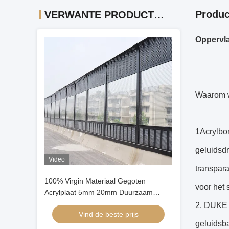
Produc
VERWANTE PRODUCTEN
Oppervla
Waarom wo
1Acrylbor
geluidsd
Video
transpara
100% Virgin Materiaal Gegoten
voor het
Acrylplaat 5mm 20mm Duurzaam
Paneel voor Buiten Geluidsscherm
2. DUKE g
Vind de beste prijs
geluidsba