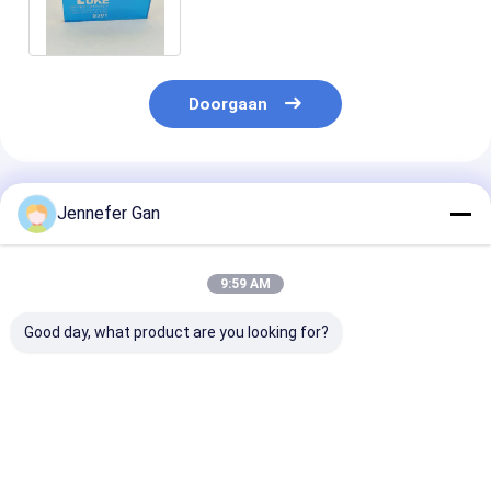
ADVERTENTIEteken
Doorgaan
Geadviseerde Producten
Jennefer Gan
9:59 AM
Good day, what product are you looking for?
Acrylplaat van Duke
Duke-optische-grade
Hoge helderhe
optische kwaliteit
gegoten acrylplaat
optisch gegot
100% Virgin
100% Virgin
acrylplaat 92
Mitsubishi MMA
Mitsubishi MMA
lichttransmiss
Hoge helderheid 92%
Hoge helderheid 92%
Virgin Mitsubi
Beste prijs
Beste prijs
Beste pri