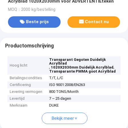
Acrylblad 1020X2030mm voor ADVERTENTIEteken
MOQ：2000 kg/bestelling
Beste prijs
Contact nu
Productomschrijving
Transparant Gegoten Duidelijk
Acrylblad
Hoog licht
,
,
1020X2030mm Duidelijk Acrylblad
Transparante PMMA goot Acrylblad
Betalingscondities
T/T, L/C
Certificering
ISO 9001:2008/EN263
Levering vermogen
800 TONS/Month
Levertijd
7 ~ 25 dagen
Merknaam
DUKE
Bekijk meer