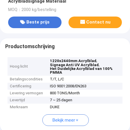
Acrylbladsignage Materiaal
MOQ：2000 kg/bestelling
Beste prijs
Contact nu
Productomschrijving
,
1220x2440mm Acrylblad
,
Signage Anti UV Acrylblad
Hoog licht
Het Duidelijke Acrylblad van 100%
PMMA
Betalingscondities
T/T, L/C
Certificering
ISO 9001:2008/EN263
Levering vermogen
800 TONS/Month
Levertijd
7 ~ 25 dagen
Merknaam
DUKE
Bekijk meer