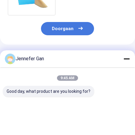
Doorgaan
Geadviseerde Producten
Jennefer Gan
9:45 AM
Good day, what product are you looking for?
Acrylplaat van Duke
Duke-optische-grade
Hoge helderhe
optische kwaliteit
gegoten acrylplaat
optisch gegot
100% Virgin
100% Virgin
acrylplaat 92
Mitsubishi MMA
Mitsubishi MMA
lichttransmiss
Hoge helderheid 92%
Hoge helderheid 92%
Virgin Mitsubi
Beste prijs
Beste prijs
Beste pri