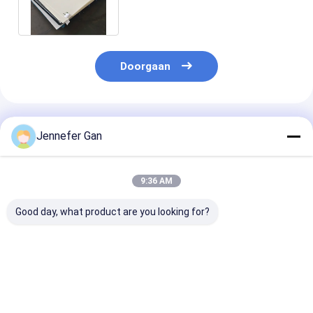
Douchemuur 7mm
Doorgaan
Geadviseerde Producten
Jennefer Gan
9:36 AM
Good day, what product are you looking for?
DUKE Sanitaire
8mm Duke 100%
100% Virgin 
kwaliteit
Virgin Mitsubishi
plaat van echt
Schimmelwerend 3
MMA van fabrikant
Mitsubishi M
mm Wit PMMA
Wit Opal Gegooid
Aanpasbaar g
badbad Aanpasbaar
Acrylplaat Glad
acryl paneel v
Beste prijs
Beste prijs
Beste pri