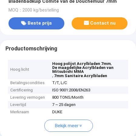
Bladenbadkuip Comité van de Douchemuur 7mm
MOQ：2000 kg/bestelling
Beste prijs
Contact nu
Productomschrijving
,
Hoog polijst Acrylbladen 7mm
De maagdelijke Acrylbladen van
Hoog licht
Mitsubishi MMA
,
7mm Sanitaire Acrylbladen
Betalingscondities
T/T, L/C
Certificering
ISO 9001:2008/EN263
Levering vermogen
800 TONS/Month
Levertijd
7 ~ 25 dagen
Merknaam
DUKE
Bekijk meer