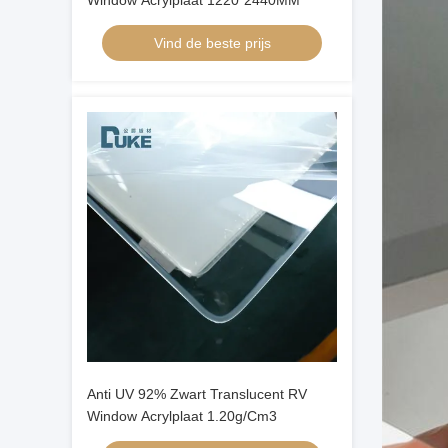
Window Acrylplaat 1220*2440MM
Vind de beste prijs
Anti UV 92% Zwart Translucent RV
Window Acrylplaat 1.20g/Cm3