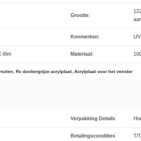
12
Grootte:
aa
Kenmerken:
UV
-film
Materiaal:
100
,
,
ruiten
Rv donkergrijze acrylplaat
Acrylplaat voor het venster
Verpakking Details
Hou
Betalingscondities
T/T