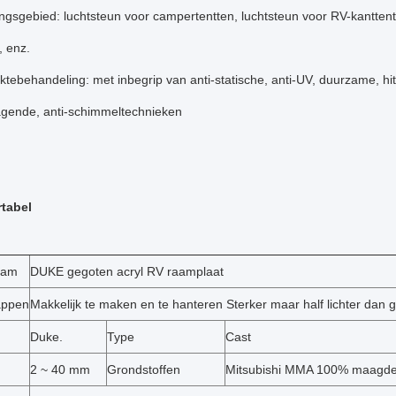
gsgebied: luchtsteun voor campertentten, luchtsteun voor RV-kanttentte
, enz.
tebehandeling: met inbegrip van anti-statische, anti-UV, duurzame, hitt
agende, anti-schimmeltechnieken
tabel
aam
DUKE gegoten acryl RV raamplaat
appen
Makkelijk te maken en te hanteren Sterker maar half lichter dan g
Duke.
Type
Cast
2 ~ 40 mm
Grondstoffen
Mitsubishi MMA 100% maagdel