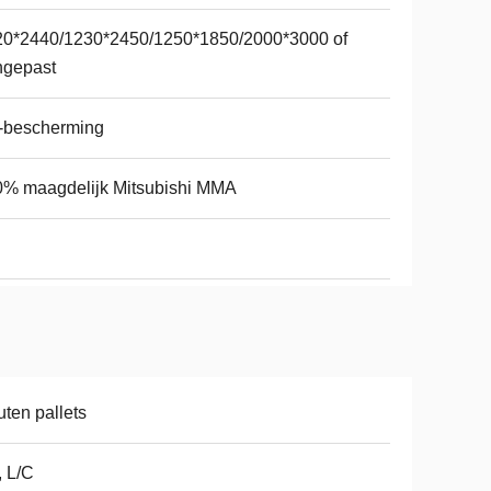
20*2440/1230*2450/1250*1850/2000*3000 of
ngepast
-bescherming
% maagdelijk Mitsubishi MMA
ten pallets
, L/C