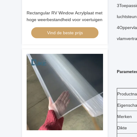
3Toepassin
Rectangular RV Window Acrylplaat met
luchtsteun
hoge weerbestandheid voor voertuigen
4Oppervlak
Vind de beste prijs
vlamvertr
Parameter
Productn
Eigensch
Merken
Dikte