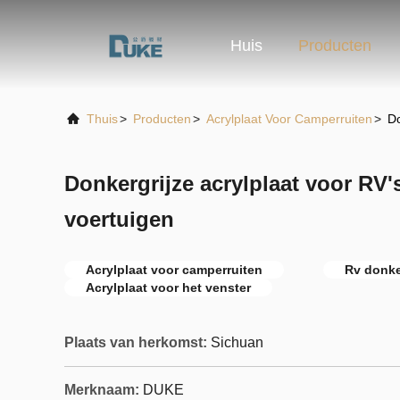
Huis
Producten
Thuis
>
Producten
>
Acrylplaat Voor Camperruiten
>
Do
Donkergrijze acrylplaat voor RV'
voertuigen
Acrylplaat voor camperruiten
Rv donker
Acrylplaat voor het venster
Plaats van herkomst:
Sichuan
Merknaam:
DUKE