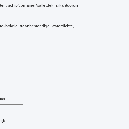
n, schip/container/palletdek, zijkantgordijn,
e-isolatie, traanbestendige, waterdichte,
las
ijk.