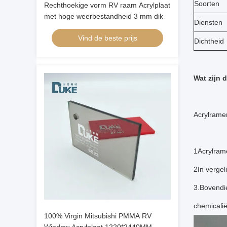
Soorten
Rechthoekige vorm RV raam Acrylplaat
met hoge weerbestandheid 3 mm dik
Diensten
Vind de beste prijs
Dichtheid
Wat zijn 
Acrylrame
1Acrylrame
2In vergel
3.Bovendie
chemicalië
100% Virgin Mitsubishi PMMA RV