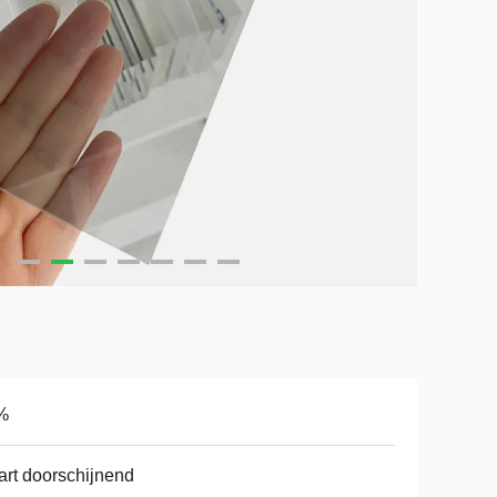
%
rt doorschijnend