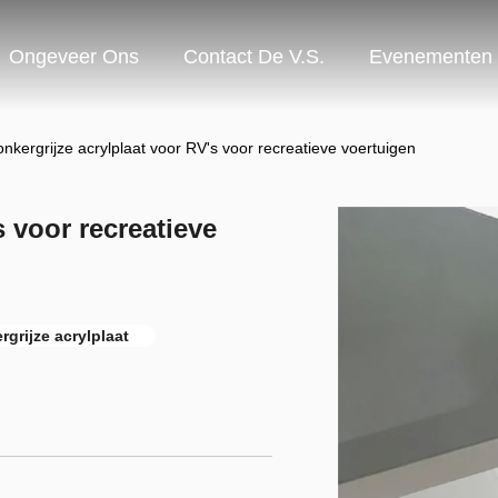
Ongeveer Ons
Contact De V.S.
Evenementen
nkergrijze acrylplaat voor RV's voor recreatieve voertuigen
s voor recreatieve
grijze acrylplaat