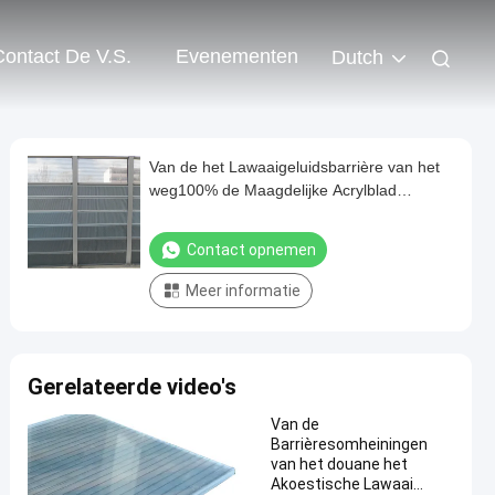
Contact De V.S.
Evenementen
Dutch
Van de het Lawaaigeluidsbarrière van het
weg100% de Maagdelijke Acrylblad
Omheining Translucent
Contact opnemen
Meer informatie
Gerelateerde video's
Van de
Barrièresomheiningen
van het douane het
Akoestische Lawaai