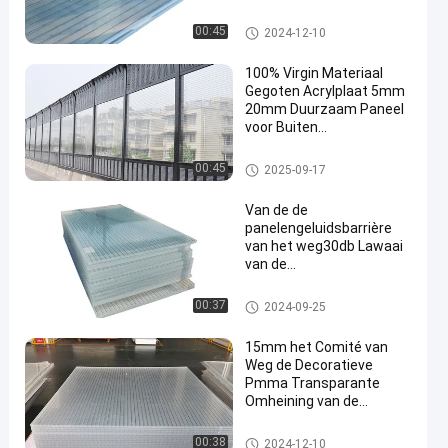
Transparante Gegoten
Acrylblad
Geluidsbarrièreomheining
00:45
2024-12-10
100% Virgin Materiaal
Gegoten Acrylplaat 5mm
20mm Duurzaam Paneel
voor Buiten
Geluidsscherm
Geluidsbarrièreomheining
00:45
2025-09-17
Van de de
panelengeluidsbarrière
van het weg30db Lawaai
van de
OmheiningsTransparent
de acrylbladen
Geluidsbarrièreomheining
00:37
2024-09-25
15mm het Comité van
Weg de Decoratieve
Pmma Transparante
Omheining van de
Lawaaibarrière
Geluidsbarrièreomheining
00:38
2024-12-10