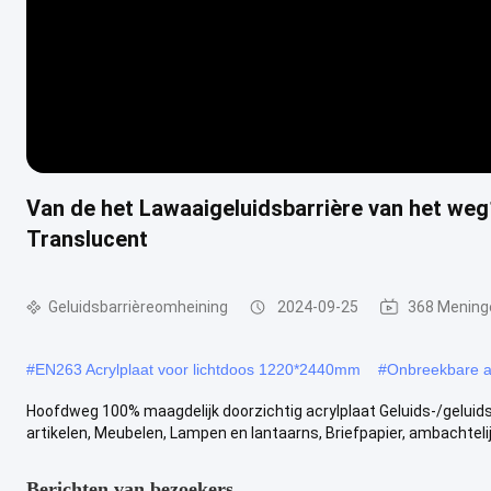
Van de het Lawaaigeluidsbarrière van het we
Translucent
Geluidsbarrièreomheining
2024-09-25
368 Mening
#
EN263 Acrylplaat voor lichtdoos 1220*2440mm
#
Onbreekbare a
Hoofdweg 100% maagdelijk doorzichtig acrylplaat Geluids-/geluid
artikelen, Meubelen, Lampen en lantaarns, Briefpapier, ambachtelijk
Berichten van bezoekers