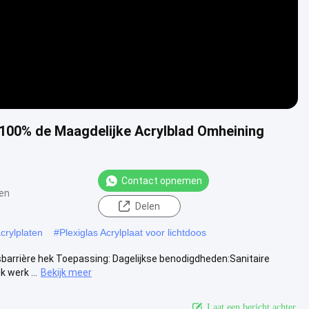
g100% de Maagdelijke Acrylblad Omheining
Contact opnemen
en
Delen
crylplaten
#
Plexiglas Acrylplaat voor lichtdoos
sbarrière hek Toepassing: Dagelijkse benodigdheden:Sanitaire
 werk ...
Bekijk meer
Laat een bericht achter.