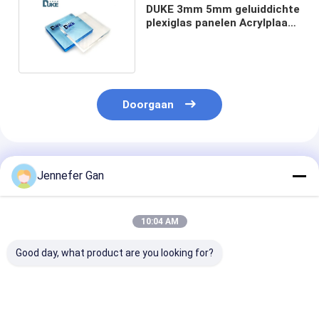
DUKE 3mm 5mm geluiddichte
plexiglas panelen Acrylplaat
voor aquarium
Doorgaan
Geadviseerde Producten
Jennefer Gan
10:04 AM
Good day, what product are you looking for?
Hoogwaardige maat
Transparant Acryl
Dik gegoten
buitenzwembad
Wandpanelen
acrylplaat pan