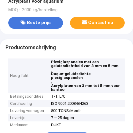
Acrylplaat voor aquarium
MOQ：2000 kg/bestelling
Beste prijs
Contact nu
Productomschrijving
Plexiglaspanelen met een
geluidsdichtheid van 3 mm en 5 mm
,
Duque-geluidsdichte
Hoog licht
plexiglaspanelen
,
Acrylplaten van 3 mm tot 5 mm voor
kantoor
Betalingscondities
T/T, L/C
Certificering
ISO 9001:2008/EN263
Levering vermogen
800 TONS/Month
Levertijd
7 ~ 25 dagen
Merknaam
DUKE